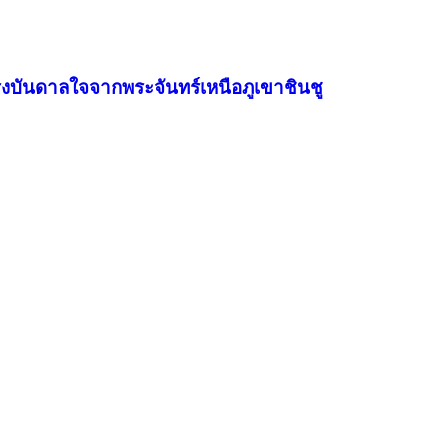
แรงบันดาลใจจากพระจันทร์เหนือภูเขาชินชู