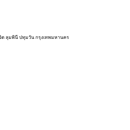
นจิต ลุมพินี ปทุมวัน กรุงเทพมหานคร
02-118-3539