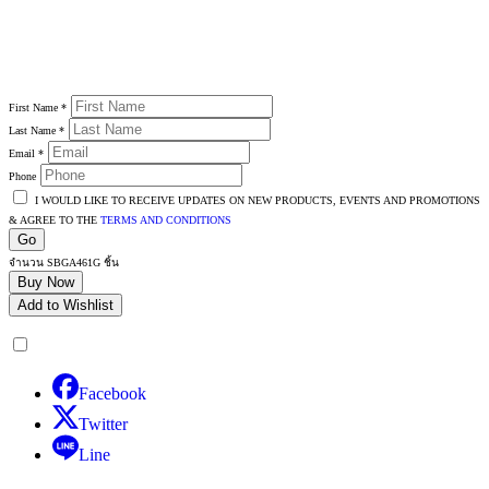
First Name
*
Last Name
*
Email
*
Phone
I WOULD LIKE TO RECEIVE UPDATES ON NEW PRODUCTS, EVENTS AND PROMOTIONS
& AGREE TO THE
TERMS AND CONDITIONS
Go
จำนวน SBGA461G ชิ้น
Buy Now
Add to Wishlist
Facebook
Twitter
Line