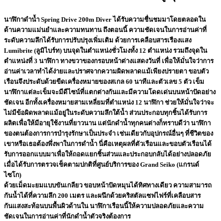
นาฬิกาดำน้ำ Spring Drive 200m Diver ได้รับความชื่นชมมาโดยตลอดใน
ด้านความแม่นยำและความทนทาน ถึงตอนนี้ ความชัดเจนในการอ่านค่าที่
ระดับความลึกได้รับการปรับปรุงเพิ่มเติม ด้วยการเคลือบสารเรืองแสง
Lumibrite (ลูมิไบร์ท) บนจุดในตำแหน่งชั่วโมงทั้ง 12 ตำแหน่ง รวมถึงจุดใน
ตำแหน่งที่ 3 นาฬิกา ทางขวาของกรอบหน้าต่างแสดงวันที่ เพื่อให้มั่นใจว่าการ
อ่านค่าเวลาทำได้ง่ายและปราศจากความผิดพลาดแม้เพียงปรายตา ขอบตัว
เรือนจึงประดับด้วยขีดเครื่องหมายของสเกล 60 นาทีและตัวเลข 5 ตัว เข็ม
นาฬิกาแต่ละเข็มจะมีดีไซน์ที่แตกต่างกันและมีความโดดเด่นบนหน้าปัดอย่าง
ชัดเจน อีกทั้งเครื่องหมายสามเหลี่ยมที่ตำแหน่ง 12 นาฬิกา ช่วยให้มั่นใจว่าจะ
ไม่มีข้อผิดพลาดแม้อยู่ในระดับความลึกใต้น้ำ ส่วนประกอบทุกชิ้นได้รับการ
ผลิตเพื่อให้มีอายุใช้งานที่ยาวนาน แต่นักดำน้ำทุกคนต่างก็ทราบดีว่า นาฬิกา
ของตนต้องการการบำรุงรักษาเป็นประจำ เช่นเดียวกับอุปกรณ์อื่นๆ ที่ชีวิตของ
เขาหรือเธอต้องพึ่งพาในการดำน้ำ นี่คือเหตุผลที่ตัวเรือนและขอบตัวเรือนได้
รับการออกแบบมาเพื่อให้ถอดแยกชิ้นส่วนและประกอบกลับได้อย่างปลอดภัย
เมื่อได้รับการตรวจเช็คตามปกติที่ศูนย์บริการของ Grand Seiko (แกรนด์
ไซโก)
ด้วยเม็ดมะยมแบบขันเกลียว ขอบหน้าปัดหมุนได้ทิศทางเดียว ความสามารถ
กันน้ำได้ที่ความลึก 200 เมตร และผนึกด้วยคริสตัลแซฟไฟร์ที่เคลือบสาร
กันแสงสะท้อนบนพื้นผิวด้านใน นาฬิกาเรือนนี้ให้ความปลอดภัยและความ
ชัดเจนในการอ่านค่าที่นักดำน้ำตัวจริงต้องการ