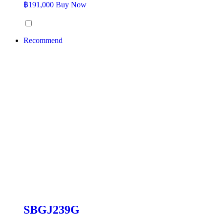
฿
191,000
Buy Now
Recommend
SBGJ239G