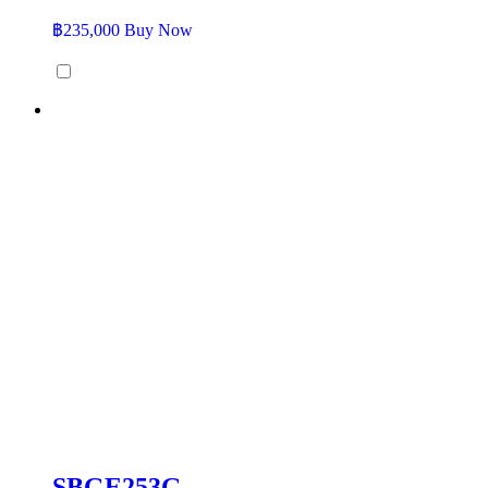
฿
235,000
Buy Now
SBGE253G