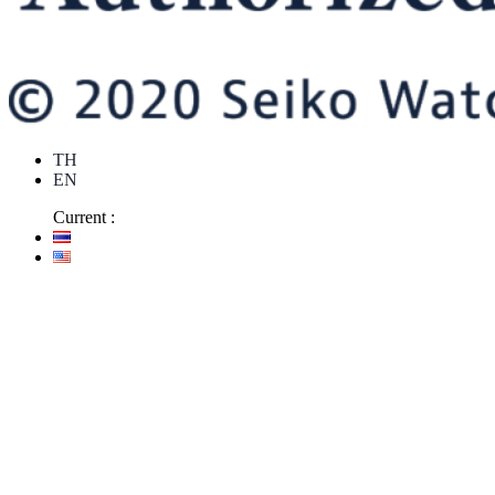
TH
EN
Current :