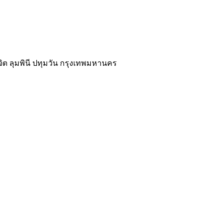
นจิต ลุมพินี ปทุมวัน กรุงเทพมหานคร
02-118-3539