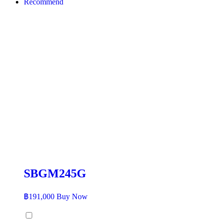
Recommend
SBGM245G
฿
191,000
Buy Now