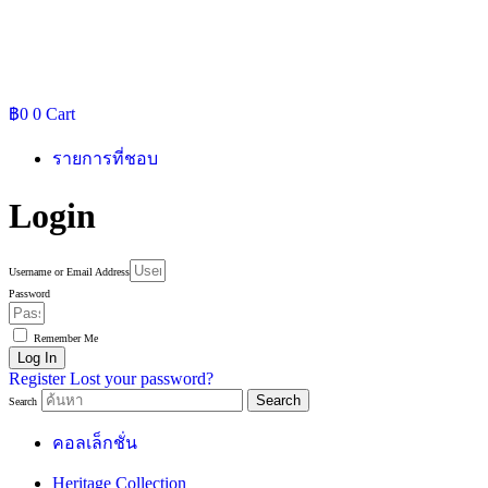
฿
0
0
Cart
รายการที่ชอบ
Login
Username or Email Address
Password
Remember Me
Log In
Register
Lost your password?
Search
Search
คอลเล็กชั่น
Heritage Collection