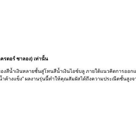
เค
รดอร
ซาลอง) เท่านั้น
สีน้ำเงินหลายชั้นสู่โทนสีน้ำเงินไอซ์บลู ภายใต้แนวคิดการออกแ
้างแข็ง” ผลงานรุ่นนี้ทำให้คุณสัมผัสได้ถึงความประณีตชั้นสูงจากพ