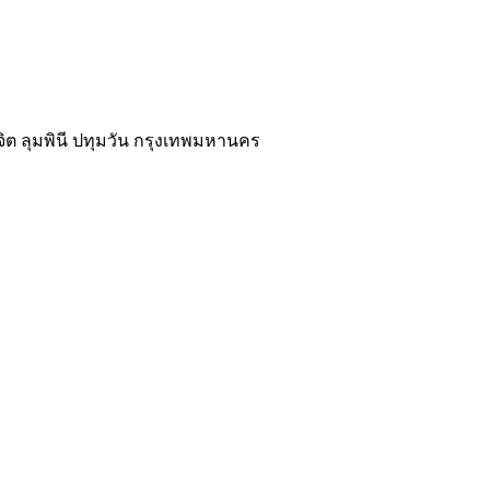
นจิต ลุมพินี ปทุมวัน กรุงเทพมหานคร
02-118-3539