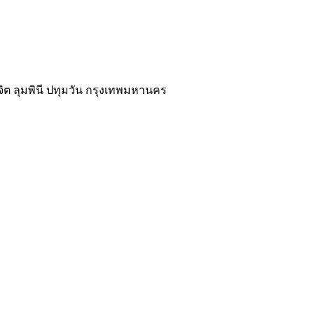
นจิต ลุมพินี ปทุมวัน กรุงเทพมหานคร
02-118-3539