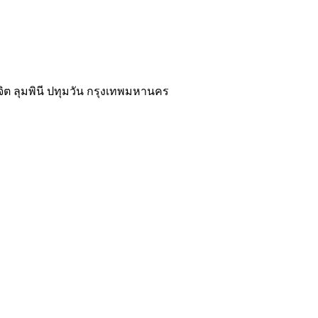
นจิต ลุมพินี ปทุมวัน กรุงเทพมหานคร
02-118-3539